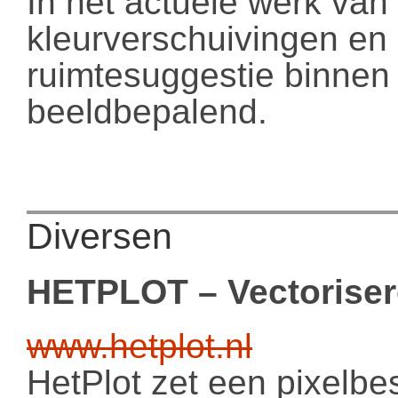
In het actuele werk van
kleurverschuivingen en k
ruimtesuggestie binnen 
beeldbepalend.
Diversen
HETPLOT – Vectorisere
www.hetplot.nl
HetPlot zet een pixelbe